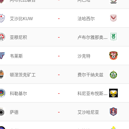
-
艾沙比KUW
法哈西尔
-
亚穆尼积
卢布尔雅那奥林
匹亚
-
韦莱斯
沙克特
-
顿涅茨克矿工
费尔干纳夫兹
-
科勒基尔
科尼亚布悦斯海
尔
-
萨德
艾沙哈尼亚