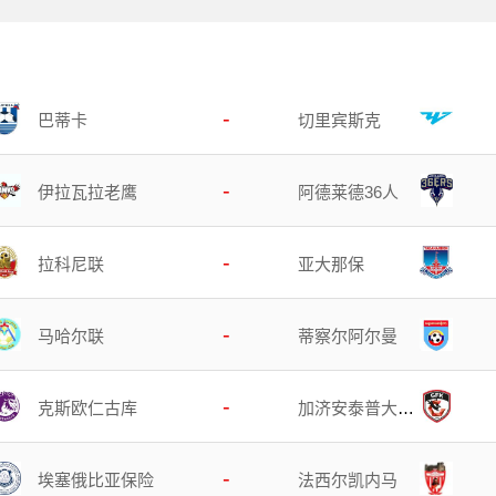
-
巴蒂卡
切里宾斯克
-
阿德莱德36人
伊拉瓦拉老鹰
-
拉科尼联
亚大那保
-
马哈尔联
蒂察尔阿尔曼
-
克斯欧仁古库
加济安泰普大都
会
-
埃塞俄比亚保险
法西尔凯内马