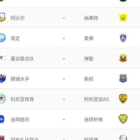
-
阿比尔
纳弗特
-
南定
柔佛
-
曼谷联合队
掸联
-
狮城水手
柴桢
-
科尼亚体育
阿利亚加AS
-
迪拜胜利
迪拜祈祷
-
阿布扎比联合
阿巴塔