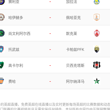
-
赛利亚
加拉法
-
哈伊赫多
佩哈亚克
-
尚文利阿尔西
默克莱
-
托武兹
卡帕兹PFK
-
高卡尔利
贝西克塔斯
-
费哈
阿尔纳泽马
件的英超直播，免费英超在线直播以及实时更新每场英超的比赛数据和动
等热门联赛的比赛视频并且无需安装任何插件，本站所有内容均由互联网整