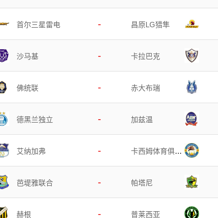
-
首尔三星雷电
昌原LG猎隼
-
沙马基
卡拉巴克
-
佛统联
赤大布瑞
-
德黑兰独立
加兹温
-
艾纳加弗
卡西姆体育俱乐
部
-
芭堤雅联合
帕塔尼
-
赫根
普莱西亚