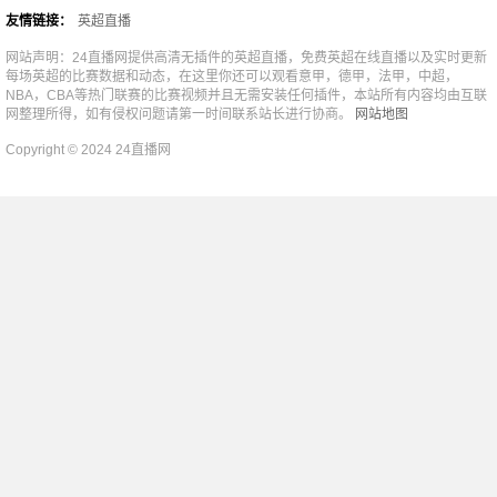
友情链接：
英超直播
网站声明：24直播网提供高清无插件的英超直播，免费英超在线直播以及实时更新
每场英超的比赛数据和动态，在这里你还可以观看意甲，德甲，法甲，中超，
NBA，CBA等热门联赛的比赛视频并且无需安装任何插件，本站所有内容均由互联
网整理所得，如有侵权问题请第一时间联系站长进行协商。
网站地图
Copyright © 2024 24直播网